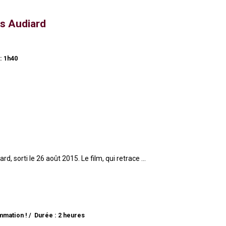
s Audiard
: 1h40
, sorti le 26 août 2015. Le film, qui retrace ...
mmation !
Durée : 2 heures