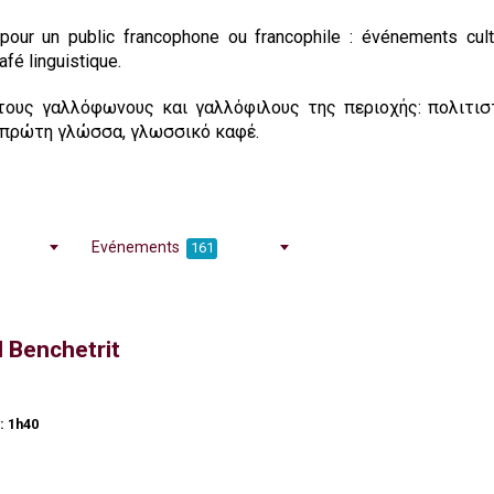
our un public francophone ou francophile : événements cultu
afé linguistique.
τους γαλλόφωνους και γαλλόφιλους της περιοχής: πολιτισ
ς πρώτη γλώσσα, γλωσσικό καφέ.
Evénements
161
 Benchetrit
: 1h40