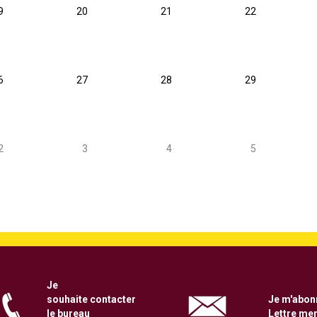
9
20
21
22
6
27
28
29
2
3
4
5
Je
souhaite
contacter
Je m'abonn
le bureau
Lettre me