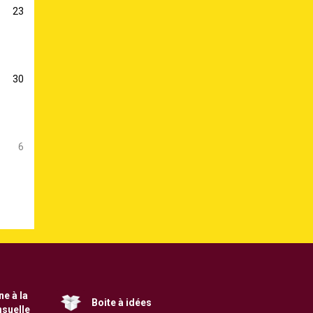
23
30
6
e à la
Boite à idées
nsuelle