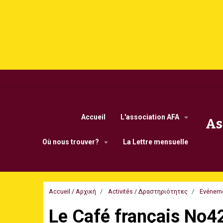
Accueil
L'association AFA
As
Οù nous trouver?
La Lettre mensuelle
Accueil / Αρχική
Activités / Δραστηριότητες
Evénem
Le Café français No4