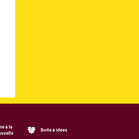
e à la
Boite à idées
nsuelle