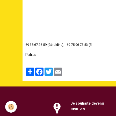
69 38 67 26 59 (Géraldine), 69 75 96 73 53 (El
Patras
Partager
Facebook
Twitter
Email
Je souhaite
devenir
membre