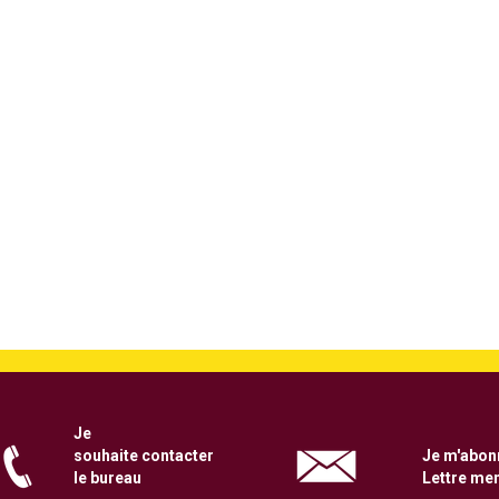
Je
souhaite
contacter
Je m'abonn
le bureau
Lettre me