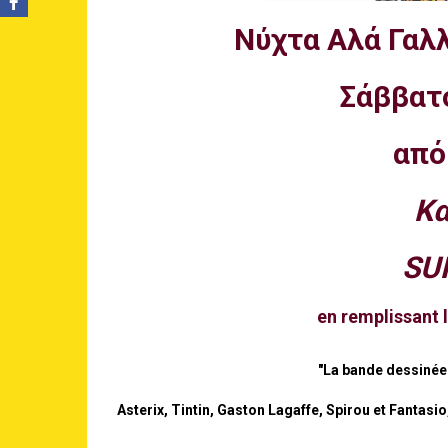
Νύχτα Αλά Γαλ
Σάββατ
από 
Κ
SU
en remplissant 
"La bande dessinée
Asterix, Tintin, Gaston Lagaffe, Spirou et Fantas