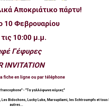
λικά Αποκριάτικο πάρτυ!
ο 10 Φεβρουαρίου
τις 10:00 μ.μ.
αφέ Γέφυρες
R INVITATION
la
fiche en ligne
ou par téléphone
 francophone" - "Τα γαλλόφωνα κόμικς"
io, Les Bidochons, Lucky Luke, Marsupilami, les Schtroumpfs et tous 
autres...