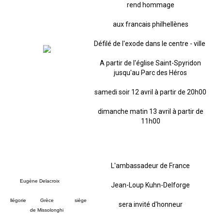
rend hommage
aux francais philhellènes
Défilé de l'exode dans le centre - ville
A partir de l'église Saint-Spyridon
jusqu'au Parc des Héros
samedi soir 12 avril à partir de 20h00
dimanche matin 13 avril à partir de
11h00
La Grèce sur les ruines de
Missolonghi
L'ambassadeur de France
Eugène Delacroix
,1826
Jean-Loup Kuhn-Delforge
A
llégorie
de la
Grèce
après le
siège
sera invité d'honneur
de Missolonghi